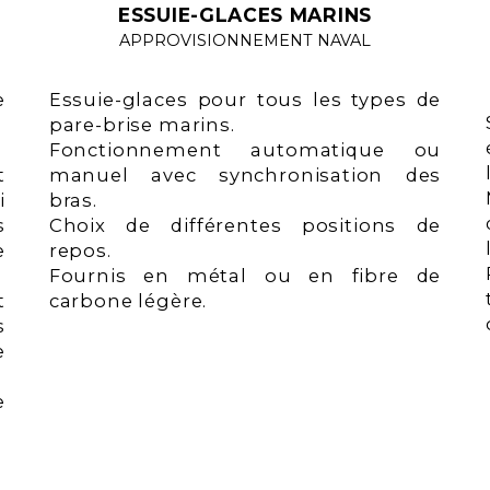
ESSUIE-GLACES MARINS
APPROVISIONNEMENT NAVAL
e
Essuie-glaces pour tous les types de
pare-brise marins.
Fonctionnement automatique ou
t
manuel avec synchronisation des
i
bras.
s
Choix de différentes positions de
e
repos.
Fournis en métal ou en fibre de
t
carbone légère.
s
e
e