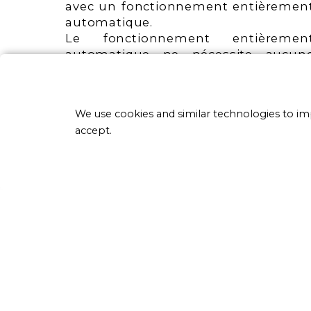
avec un fonctionnement entièremen
automatique.
Le fonctionnement entièremen
automatique ne nécessite aucun
intervention de l'opérateur pou
aucune opération (lavage e
fonctionnement).
We use cookies and similar technologies to i
accept.