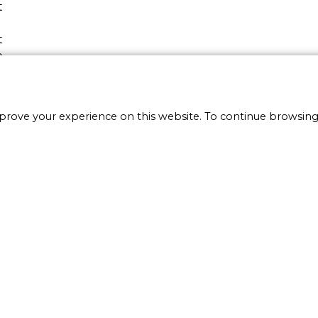
t
t
e
r
t
mprove your experience on this website. To continue browsing