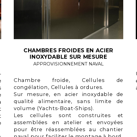
CHAMBRES FROIDES EN ACIER
INOXYDABLE SUR MESURE
APPROVISIONNEMENT NAVAL
-
Chambre froide, Cellules de
e
congélation, Cellules à ordures.
s
Sur mesure, en acier inoxydable de
e
qualité alimentaire, sans limite de
à
volume (Yachts-Boat-Ships).
t
Les cellules sont construites et
t
assemblées en atelier et envoyées
e
pour être réassemblées au chantier
naval pour faciliter le montage à bord.